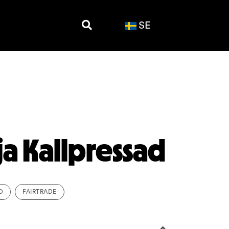
SE
a Kallpressad
D
FAIRTRADE