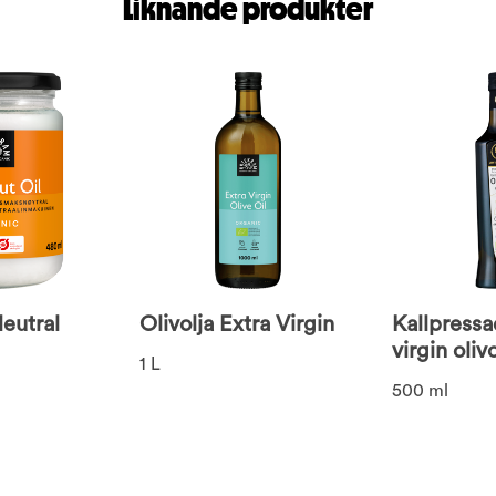
Liknande produkter
eutral
Olivolja Extra Virgin
Kallpressa
virgin olivo
1 L
500 ml