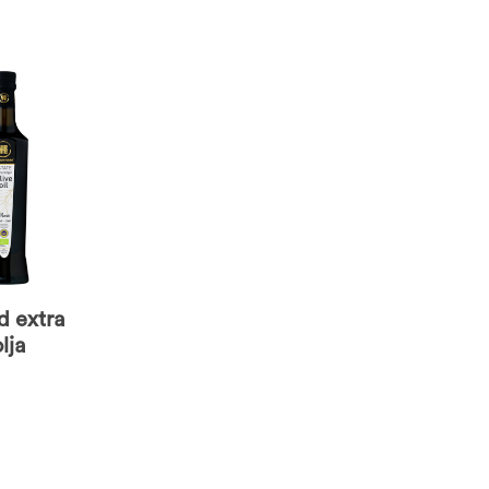
d extra
lja