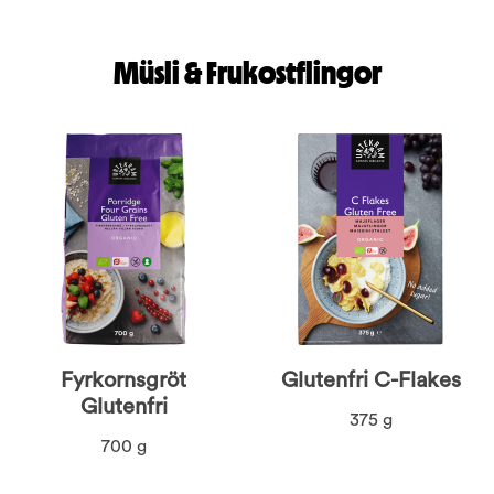
Müsli & Frukostflingor
Fyrkornsgröt
Glutenfri C-Flakes
Glutenfri
375 g
700 g