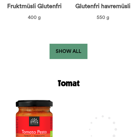
Fruktmüsli Glutenfri
Glutenfri havremüsli
400 g
550 g
SHOW ALL
Tomat