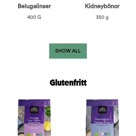
Belugalinser
Kidneybönor
400 G
350 g
SHOW ALL
Glutenfritt