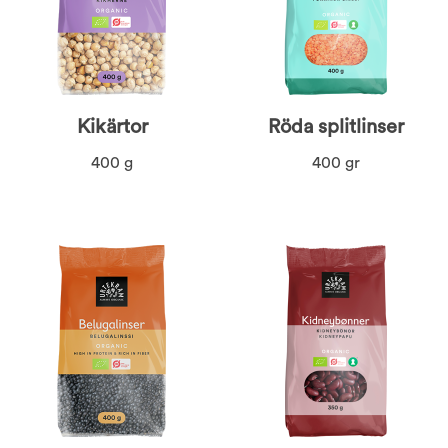
Kikärtor
Röda splitlinser
400 g
400 gr