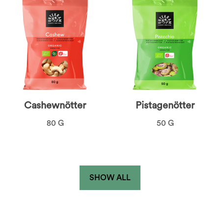
Cashewnötter
Pistagenötter
80 G
50 G
SHOW ALL