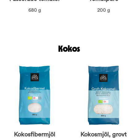
680 g
200 g
Kokos
Kokosfibermjöl
Kokosmjöl, grovt