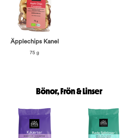
Äpplechips Kanel
75 g
Bönor, Frön & Linser