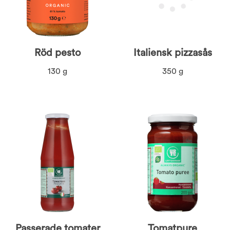
Röd pesto
Italiensk pizzasås
130 g
350 g
Passerade tomater
Tomatpure