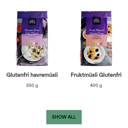
Glutenfri havremüsli
Fruktmüsli Glutenfri
550 g
400 g
SHOW ALL