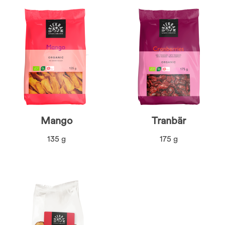
Mango
Tranbär
135 g
175 g