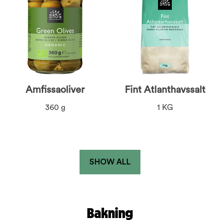
Amfissaoliver
Fint Atlanthavssalt
360 g
1 KG
SHOW ALL
Bakning